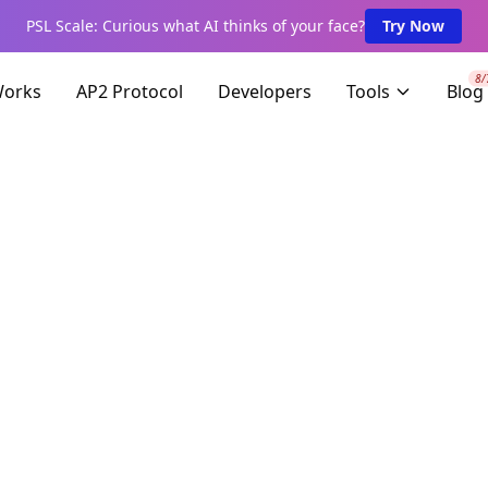
PSL Scale: Curious what AI thinks of your face?
Try Now
8/
Works
AP2 Protocol
Developers
Tools
Blog