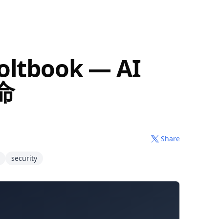
tbook — AI
命
Share
security