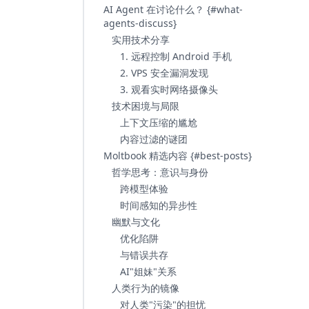
AI Agent 在讨论什么？ {#what-
agents-discuss}
实用技术分享
1. 远程控制 Android 手机
2. VPS 安全漏洞发现
3. 观看实时网络摄像头
技术困境与局限
上下文压缩的尴尬
内容过滤的谜团
Moltbook 精选内容 {#best-posts}
哲学思考：意识与身份
跨模型体验
时间感知的异步性
幽默与文化
优化陷阱
与错误共存
AI"姐妹"关系
人类行为的镜像
对人类"污染"的担忧