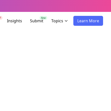
7
New
Insights
Submit
Topics
Learn More