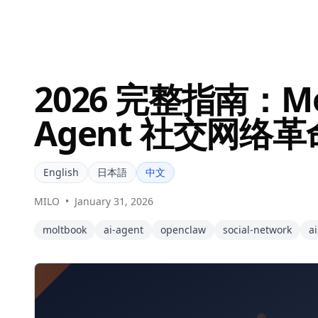
2026 完整指南：Mol
Agent 社交网络革
English
日本語
中文
MILO
•
January 31, 2026
moltbook
ai-agent
openclaw
social-network
ai