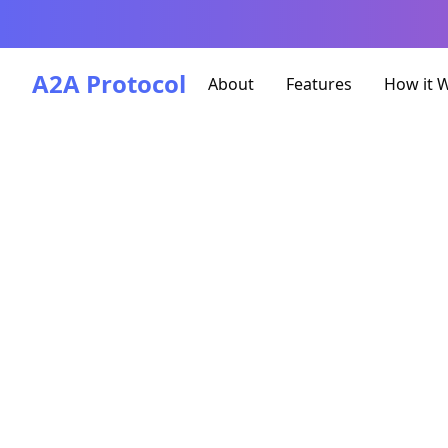
A2A Protocol
About
Features
How it 