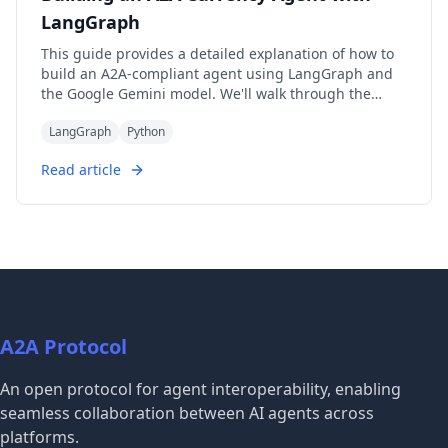
have their own focus in protocol design, ecosystem
LangGraph
construction, and standardization governance, and
This guide provides a detailed explanation of how to
are expected to further converge in openness in the
build an A2A-compliant agent using LangGraph and
future. Developers are advised to choose the most
the Google Gemini model. We'll walk through the
suitable protocol stack based on actual business
Currency Agent example from the A2A Python SDK,
needs.
LangGraph
Python
explaining each component, the flow of data, and how
the A2A protocol facilitates agent interactions.
Read article
A2A Protocol
An open protocol for agent interoperability, enabling
seamless collaboration between AI agents across
platforms.