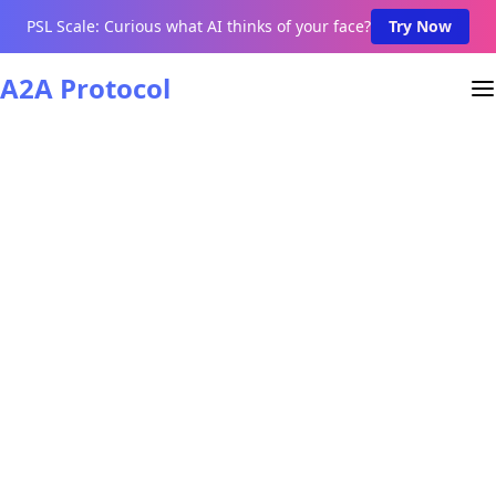
PSL Scale: Curious what AI thinks of your face?
Try Now
A2A Protocol