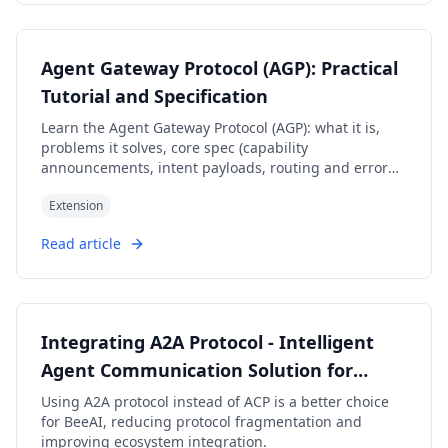
Agent Gateway Protocol (AGP): Practical
Tutorial and Specification
Learn the Agent Gateway Protocol (AGP): what it is,
problems it solves, core spec (capability
announcements, intent payloads, routing and error
codes), routing algorithm, and how to run a working
Extension
simulation.
Read article
Integrating A2A Protocol - Intelligent
Agent Communication Solution for
BeeAI Framework
Using A2A protocol instead of ACP is a better choice
for BeeAI, reducing protocol fragmentation and
improving ecosystem integration.