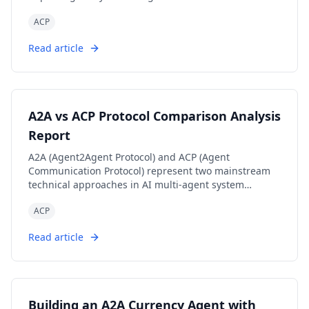
ACP
Read article
A2A vs ACP Protocol Comparison Analysis
Report
A2A (Agent2Agent Protocol) and ACP (Agent
Communication Protocol) represent two mainstream
technical approaches in AI multi-agent system
communication: 'cross-platform interoperability' and
ACP
'local/edge autonomy' respectively. A2A, with its
powerful cross-vendor interconnection capabilities
Read article
and rich task collaboration mechanisms, has become
the preferred choice for cloud-based and distributed
multi-agent scenarios; while ACP, with its low-latency,
local-first, cloud-independent characteristics, is
suitable for privacy-sensitive, bandwidth-constrained,
Building an A2A Currency Agent with
or edge computing environments. Both protocols