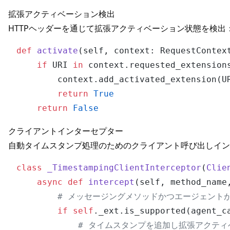
拡張アクティベーション検出
HTTPヘッダーを通じて拡張アクティベーション状態を検出
def
activate
(
self, context: RequestContex
if
 URI 
in
 context.requested_extensions
        context.add_activated_extension(UR
return
True
return
False
クライアントインターセプター
自動タイムスタンプ処理のためのクライアント呼び出しイン
class
_TimestampingClientInterceptor
(
Clie
async
def
intercept
(
self, method_name
# メッセージングメソッドかつエージェント
if
self
._ext.is_supported(agent_c
# タイムスタンプを追加し拡張アクテ