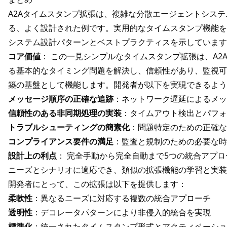
A2Aタイムスタンプ拡張は、複雑な分散エージェントシス
る、よく設計された例です。実用的なタイムスタンプ機能を
システム設計パターンとベストプラクティスを示しています
コア価値
： この一見シンプルなタイムスタンプ拡張は、A2
る基本的なタイミング問題を解決し、信頼性があり、監視可
築の基盤として機能します。開発者が以下を実現できるよう
メッセージ順序の正確な追跡
：ネットワーク遅延によるメッ
信頼性のある非同期処理の実装
：タイムアウト検出とパフォ
トラブルシューティングの簡素化
：問題特定のための正確な
コンプライアンス要件の満足
：監査と規制のための必要な時
設計上の利点
： 完全手動から完全自動まで5つの統合アプ
ニーズとシナリオに適応でき、類似の拡張機能の学習と実装
開発者にとって、この拡張は以下を提供します：
柔軟性
：異なるニーズに対応する複数の統合アプローチ
透明性
：デコレータパターンにより非侵入的統合を実現
標準化
：統一されたタイムスタンプ形式とアクティベーショ