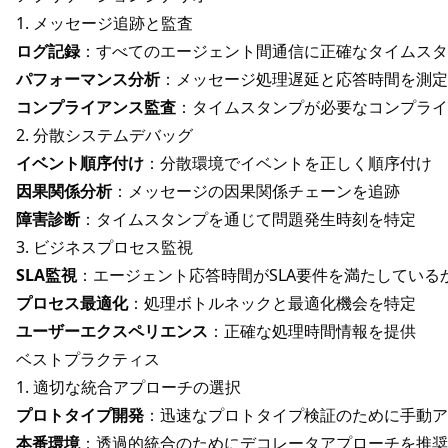
1. メッセージ追跡と監査
ログ記録
：すべてのエージェント間通信に正確なタイムスタ
パフォーマンス分析
：メッセージ処理遅延と応答時間を測定
コンプライアンス監査
：タイムスタンプが必要なコンプライ
2. 分散システムデバッグ
イベント順序付け
：分散環境でイベントを正しく順序付け
因果関係分析
：メッセージの因果関係チェーンを追跡
障害診断
：タイムスタンプを通じて問題発生時刻を特定
3. ビジネスプロセス監視
SLA監視
：エージェント応答時間がSLA要件を満たしている
プロセス最適化
：処理ボトルネックと最適化機会を特定
ユーザーエクスペリエンス
：正確な処理時間情報を提供
ベストプラクティス
1. 適切な統合アプローチの選択
プロトタイプ開発
：迅速なプロトタイプ検証のために手動ア
本番環境
：透過的統合のためにデコレータアプローチを推奨