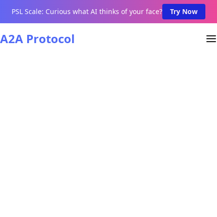
PSL Scale: Curious what AI thinks of your face?
Try Now
A2A Protocol