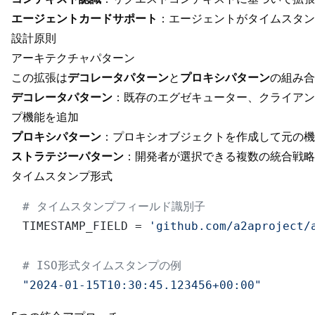
エージェントカードサポート
：エージェントがタイムスタン
設計原則
アーキテクチャパターン
この拡張は
デコレータパターン
と
プロキシパターン
の組み合
デコレータパターン
：既存のエグゼキューター、クライアン
プ機能を追加
プロキシパターン
：プロキシオブジェクトを作成して元の機
ストラテジーパターン
：開発者が選択できる複数の統合戦略
タイムスタンプ形式
# タイムスタンプフィールド識別子
TIMESTAMP_FIELD = 
'github.com/a2aproject/
# ISO形式タイムスタンプの例
"2024-01-15T10:30:45.123456+00:00"