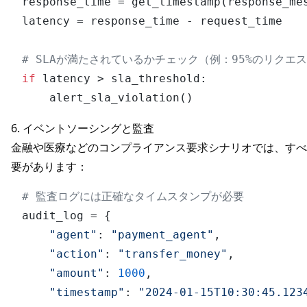
response_time = get_timestamp(response_mes
latency = response_time - request_time

# SLAが満たされているかチェック（例：95%のリクエ
if
 latency > sla_threshold:

6. イベントソーシングと監査
金融や医療などのコンプライアンス要求シナリオでは、すべ
要があります：
# 監査ログには正確なタイムスタンプが必要
audit_log = {

"agent"
: 
"payment_agent"
,

"action"
: 
"transfer_money"
,

"amount"
: 
1000
,

"timestamp"
: 
"2024-01-15T10:30:45.123