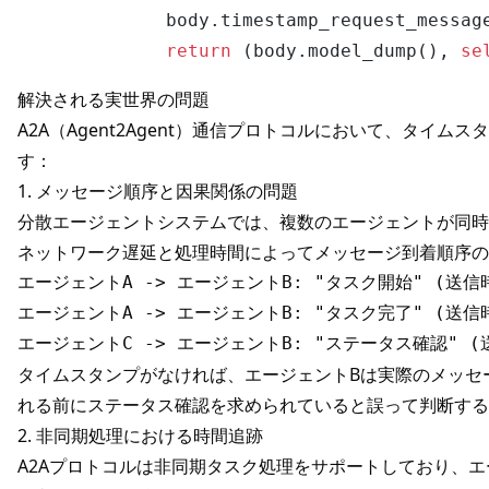
            body.timestamp_request_message
return
 (body.model_dump(), 
se
解決される実世界の問題
A2A（Agent2Agent）通信プロトコルにおいて、タイ
す：
1. メッセージ順序と因果関係の問題
分散エージェントシステムでは、複数のエージェントが同時
ネットワーク遅延と処理時間によってメッセージ到着順序の
エージェントA -> エージェントB: "タスク開始" (送信時刻:
エージェントA -> エージェントB: "タスク完了" (送信時
タイムスタンプがなければ、エージェントBは実際のメッセ
れる前にステータス確認を求められていると誤って判断する
2. 非同期処理における時間追跡
A2Aプロトコルは非同期タスク処理をサポートしており、