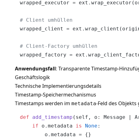
wrapped_executor = ext.wrap_executor(or
# Client umhüllen
wrapped_client = ext.wrap_client(origin
# Client-Factory umhüllen
Anwendungsfall
: Transparente Timestamp-Hinzufü
Geschäftslogik
Technische Implementierungsdetails
Timestamp-Speichermechanismus
Timestamps werden im
-Feld des Objekts 
metadata
def
add_timestamp
(
self, o: Message | A
if
 o.metadata 
is
None
:

        o.metadata = {}
