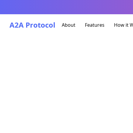
A2A Protocol
About
Features
How it 