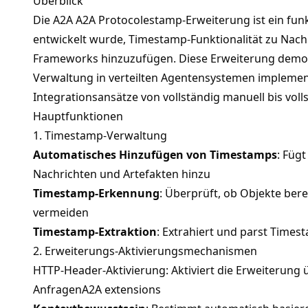
Überblick
Die A2A
A2A Protocol
estamp-Erweiterung ist ein fun
entwickelt wurde, Timestamp-Funktionalität zu Nach
Frameworks hinzuzufügen. Diese Erweiterung demons
Verwaltung in verteilten Agentensystemen implemen
Integrationsansätze von vollständig manuell bis voll
Hauptfunktionen
1. Timestamp-Verwaltung
Automatisches Hinzufügen von Timestamps
: Füg
Nachrichten und Artefakten hinzu
Timestamp-Erkennung
: Überprüft, ob Objekte ber
vermeiden
Timestamp-Extraktion
: Extrahiert und parst Time
2. Erweiterungs-Aktivierungsmechanismen
HTTP-Header-Aktivierung: Aktiviert die Erweiterung
Anfragen
A2A extensions