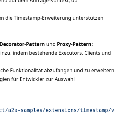
end auf dem Anfrage-Kontext, ob
ten die Timestamp-Erweiterung unterstützen
Decorator-Pattern
und
Proxy-Pattern
:
hinzu, indem bestehende Executors, Clients und
liche Funktionalität abzufangen und zu erweitern
egien für Entwickler zur Auswahl
ct/a2a-samples/extensions/timestamp/v1/timest