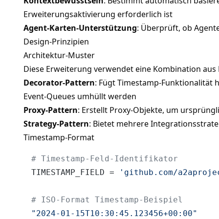
Kontextbewusstsein
: Bestimmt automatisch basier
Erweiterungsaktivierung erforderlich ist
Agent-Karten-Unterstützung
: Überprüft, ob Agen
Design-Prinzipien
Architektur-Muster
Diese Erweiterung verwendet eine Kombination aus
Decorator-Pattern
: Fügt Timestamp-Funktionalität 
Event-Queues umhüllt werden
Proxy-Pattern
: Erstellt Proxy-Objekte, um ursprüng
Strategy-Pattern
: Bietet mehrere Integrationsstrat
Timestamp-Format
# Timestamp-Feld-Identifikator
TIMESTAMP_FIELD = 
'github.com/a2aproje
# ISO-Format Timestamp-Beispiel
"2024-01-15T10:30:45.123456+00:00"