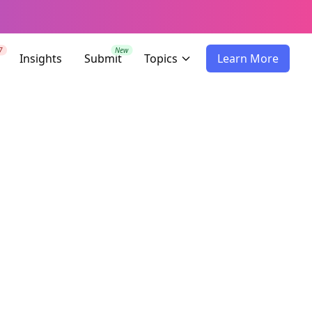
7
New
Insights
Submit
Topics
Learn More