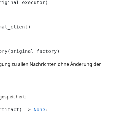
iginal_executor)

al_client)

gung zu allen Nachrichten ohne Änderung der
gespeichert:
rtifact
) -> 
None
:
