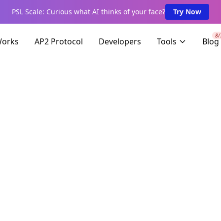
PSL Scale: Curious what AI thinks of your face?
Try Now
8/
Works
AP2 Protocol
Developers
Tools
Blog