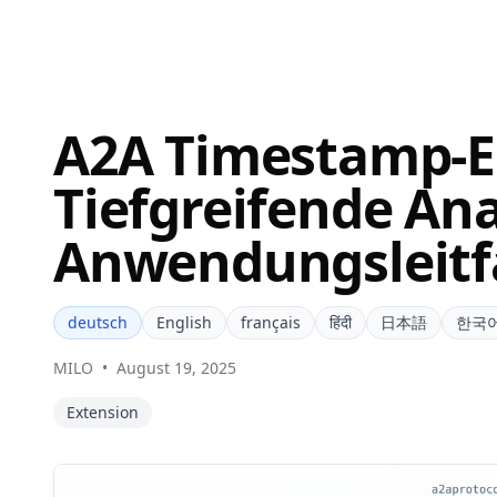
A2A Timestamp-E
Tiefgreifende An
Anwendungsleit
deutsch
English
français
हिंदी
日本語
한국
MILO
•
August 19, 2025
Extension