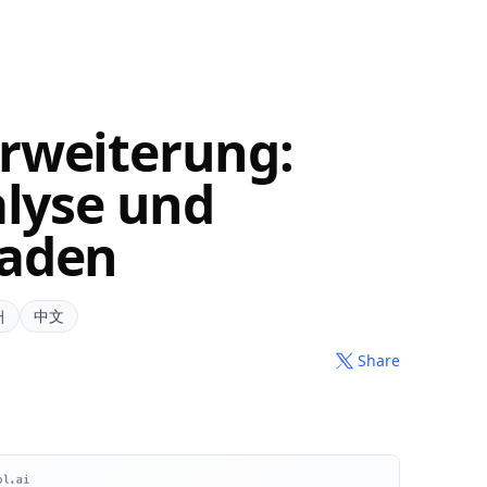
rweiterung:
alyse und
faden
어
中文
Share