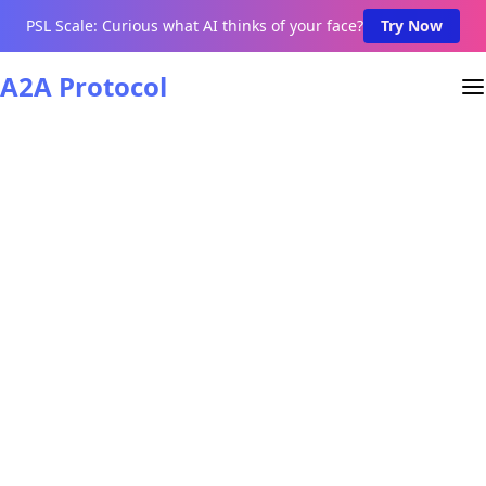
PSL Scale: Curious what AI thinks of your face?
Try Now
A2A Protocol