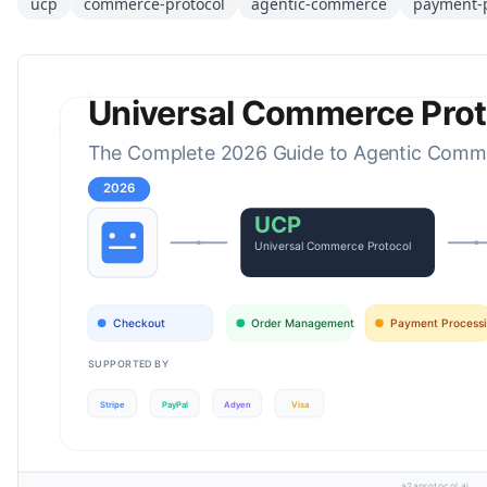
ucp
commerce-protocol
agentic-commerce
payment-p