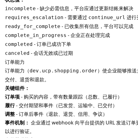
- 缺少必需信息，平台应通过更新结账来解决
incomplete
- 需要通过
进行
requires_escalation
continue_url
- 已收集所有信息，平台可以完成
ready_for_complete
- 企业正在处理完成
complete_in_progress
- 订单已成功下单
completed
- 会话无效或已过期
canceled
订单能力
订单能力（
）使企业能够推送
dev.ucp.shopping.order
交付、退货和退款。
关键组件：
订单项
- 购买的内容，带有数量跟踪（总数、已履行）
履行
- 交付期望和事件（已发货、运输中、已交付）
调整
- 订单后事件（退款、退货、信用、争议）
事件机制：
企业通过 webhook 向平台提供的 URL 发送订单更新。
以进行验证。