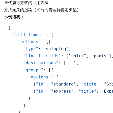
替代履行方式的可用方法
方法无关的渲染（平台无需理解特定类型）
示例结构：
{
"fulfillment"
:
{
"methods"
:
[
{
"type"
:
"shipping"
,
"line_item_ids"
:
[
"shirt"
,
"pants"
]
"destinations"
:
[
...
]
,
"groups"
:
[
{
"options"
:
[
{
"id"
:
"standard"
,
"title"
:
"St
{
"id"
:
"express"
,
"title"
:
"Exp
]
}
]
}
]