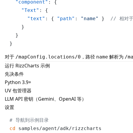
"component"
:
{
"Text"
:
{
"text"
:
{
"path"
:
"name"
}
// 相对
}
}
}
对于
，路径
解析为
/mapConfig.locations/0
name
/m
运行 RizzCharts 示例
先决条件
Python 3.9+
UV
包管理器
LLM API 密钥（Gemini、OpenAI 等）
设置
# 导航到示例目录
cd
 samples/agent/adk/rizzcharts
