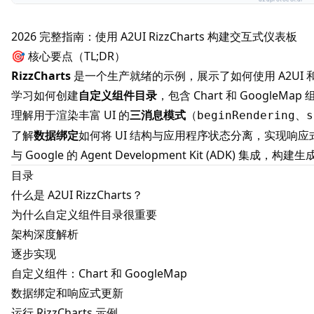
2026 完整指南：使用 A2UI RizzCharts 构建交互式仪表板
🎯 核心要点（TL;DR）
RizzCharts
是一个生产就绪的示例，展示了如何使用
A2UI
学习如何创建
自定义组件目录
，包含 Chart 和 GoogleMa
理解用于渲染丰富 UI 的
三消息模式
（
、
beginRendering
s
了解
数据绑定
如何将 UI 结构与应用程序状态分离，实现响应
与 Google 的 Agent Development Kit (ADK) 集成，构
目录
什么是 A2UI RizzCharts？
为什么自定义组件目录很重要
架构深度解析
逐步实现
自定义组件：Chart 和 GoogleMap
数据绑定和响应式更新
运行 RizzCharts 示例