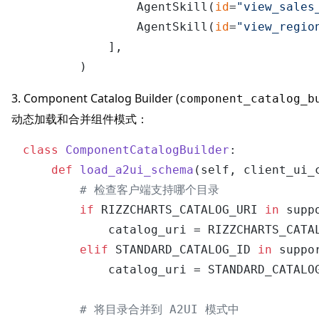
                AgentSkill(
id
=
"view_sales
                AgentSkill(
id
=
"view_regio
            ],

3. Component Catalog Builder (
component_catalog_b
动态加载和合并组件模式：
class
ComponentCatalogBuilder
:

def
load_a2ui_schema
(
self, client_ui_
# 检查客户端支持哪个目录
if
 RIZZCHARTS_CATALOG_URI 
in
 supp
            catalog_uri = RIZZCHARTS_CATA
elif
 STANDARD_CATALOG_ID 
in
 suppo
            catalog_uri = STANDARD_CATALO
# 将目录合并到 A2UI 模式中