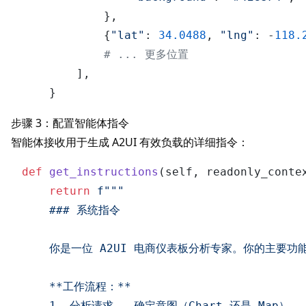
            },

            {
"lat"
: 
34.0488
, 
"lng"
: -
118.
# ... 更多位置
        ],

步骤 3：配置智能体指令
智能体接收用于生成
A2UI
有效负载的详细指令：
def
get_instructions
(
self, readonly_conte
return
f"""

    ### 系统指令

    你是一位 A2UI 电商仪表板分析专家。你的主要功能
    **工作流程：**

    1. 分析请求 - 确定意图（Chart 还是 Map）
