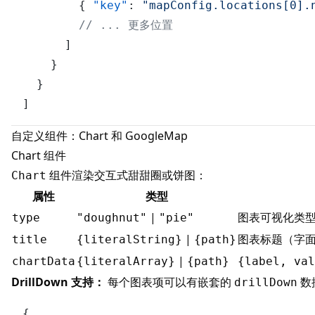
{
"key"
:
"mapConfig.locations[0].
// ... 更多位置
]
}
}
]
自定义组件：Chart 和 GoogleMap
Chart 组件
组件渲染交互式甜甜圈或饼图：
Chart
属性
类型
|
图表可视化类
type
"doughnut"
"pie"
|
图表标题（字
title
{literalString}
{path}
|
chartData
{literalArray}
{path}
{label, val
DrillDown 支持：
每个图表项可以有嵌套的
数
drillDown
{