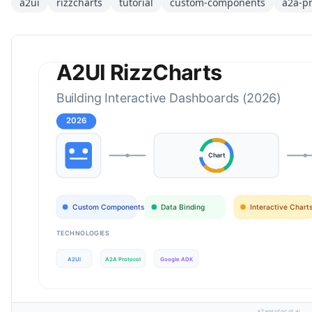
a2ui
rizzcharts
tutorial
custom-components
a2a-pr