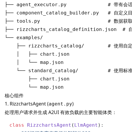
├── agent_executor.py              # 带有
├── component_catalog_builder.py   # 自定
├── tools.py                       # 数据获
├── rizzcharts_catalog_definition.json  
└── examples/

    ├── rizzcharts_catalog/        # 使用自
    │   ├── chart.json

    │   └── map.json

    └── standard_catalog/          # 使
        ├── chart.json

核心组件
1. RizzchartsAgent (
)
agent.py
处理用户请求并生成
A2UI
有效负载的主要智能体类：
class
RizzchartsAgent
(
LlmAgent
):
