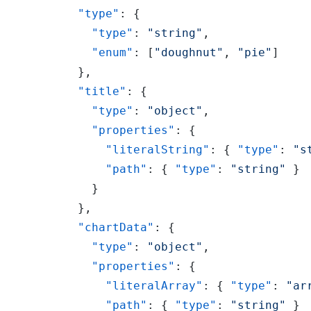
"type"
:
{
"type"
:
"string"
,
"enum"
:
[
"doughnut"
,
"pie"
]
}
,
"title"
:
{
"type"
:
"object"
,
"properties"
:
{
"literalString"
:
{
"type"
:
"s
"path"
:
{
"type"
:
"string"
}
}
}
,
"chartData"
:
{
"type"
:
"object"
,
"properties"
:
{
"literalArray"
:
{
"type"
:
"ar
"path"
:
{
"type"
:
"string"
}