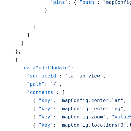
"pins"
:
{
"path"
:
"mapConfi
}
}
}
]
}
}
,
{
"dataModelUpdate"
:
{
"surfaceId"
:
"la-map-view"
,
"path"
:
"/"
,
"contents"
:
[
{
"key"
:
"mapConfig.center.lat"
,
{
"key"
:
"mapConfig.center.lng"
,
{
"key"
:
"mapConfig.zoom"
,
"value
{
"key"
:
"mapConfig.locations[0].