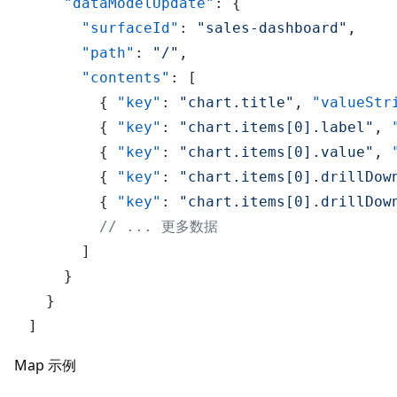
"dataModelUpdate"
:
{
"surfaceId"
:
"sales-dashboard"
,
"path"
:
"/"
,
"contents"
:
[
{
"key"
:
"chart.title"
,
"valueStr
{
"key"
:
"chart.items[0].label"
,
{
"key"
:
"chart.items[0].value"
,
{
"key"
:
"chart.items[0].drillDow
{
"key"
:
"chart.items[0].drillDow
// ... 更多数据
]
}
}
]
Map 示例