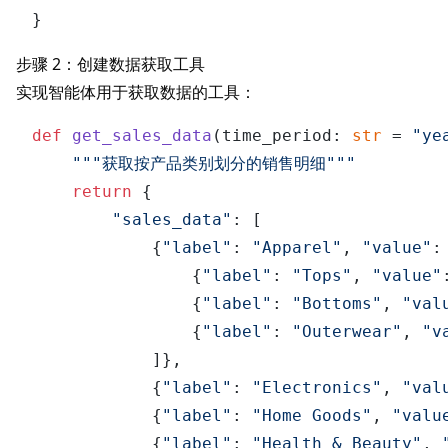
}
步骤 2：创建数据获取工具
实现智能体用于获取数据的工具：
def
get_sales_data
(
time_period: 
str
 = 
"ye
"""获取按产品类别划分的销售明细"""
return
 {

"sales_data"
: [

            {
"label"
: 
"Apparel"
, 
"value"
:
                {
"label"
: 
"Tops"
, 
"value"
                {
"label"
: 
"Bottoms"
, 
"val
                {
"label"
: 
"Outerwear"
, 
"v
            ]},

            {
"label"
: 
"Electronics"
, 
"val
            {
"label"
: 
"Home Goods"
, 
"valu
            {
"label"
: 
"Health & Beauty"
, 