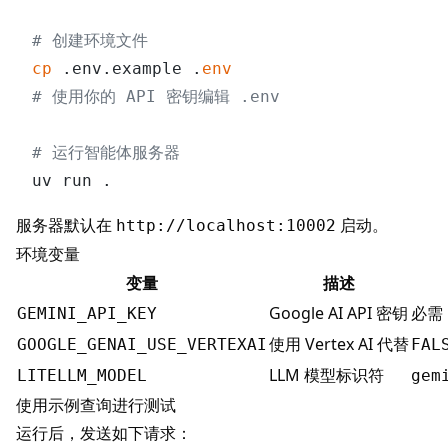
# 创建环境文件
cp
 .env.example .
env
# 使用你的 API 密钥编辑 .env
# 运行智能体服务器
服务器默认在
启动。
http://localhost:10002
环境变量
变量
描述
Google AI API 密钥
必需
GEMINI_API_KEY
使用 Vertex AI 代替
GOOGLE_GENAI_USE_VERTEXAI
FAL
LLM 模型标识符
LITELLM_MODEL
gem
使用示例查询进行测试
运行后，发送如下请求：