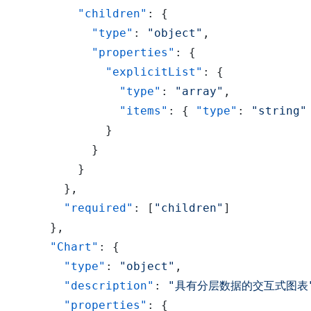
"children"
:
{
"type"
:
"object"
,
"properties"
:
{
"explicitList"
:
{
"type"
:
"array"
,
"items"
:
{
"type"
:
"string"
}
}
}
}
,
"required"
:
[
"children"
]
}
,
"Chart"
:
{
"type"
:
"object"
,
"description"
:
"具有分层数据的交互式图表
"properties"
:
{