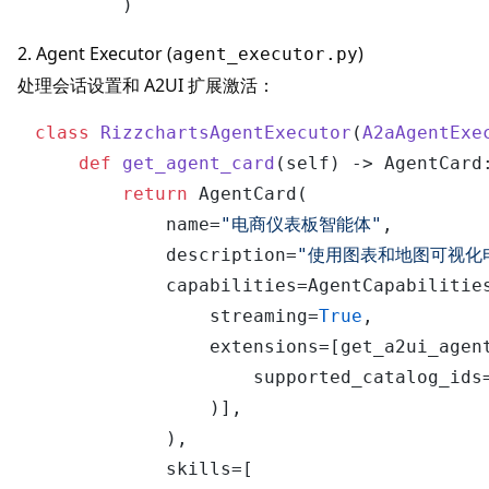
2. Agent Executor (
)
agent_executor.py
处理会话设置和 A2UI 扩展激活：
class
RizzchartsAgentExecutor
(
A2aAgentExe
def
get_agent_card
(
self
) -> AgentCard:
return
 AgentCard(

            name=
"电商仪表板智能体"
,

            description=
"使用图表和地图可视化
            capabilities=AgentCapabilities
                streaming=
True
,

                extensions=[get_a2ui_agent
                    supported_catalog_ids=
                )],

            ),

            skills=[
