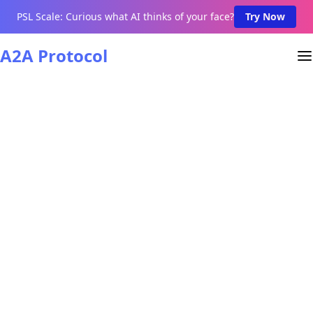
PSL Scale: Curious what AI thinks of your face?
Try Now
A2A Protocol