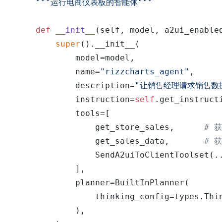
"""运行电商仪表板的智能体"""
def
__init__
(
self, model, a2ui_enable
super
().__init__(

            model=model,

            name=
"rizzcharts_agent"
,

            description=
"让销售经理请求销售数
            instruction=
self
.get_instructi
            tools=[

                get_store_sales,      
# 
                get_sales_data,       
# 
                SendA2uiToClientToolset(.
            ],

            planner=BuiltInPlanner(

                thinking_config=types.Thi
            ),
