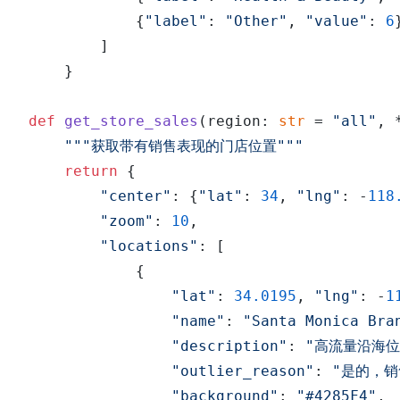
            {
"label"
: 
"Other"
, 
"value"
: 
6
        ]

    }

def
get_store_sales
(
region: 
str
 = 
"all"
, 
"""获取带有销售表现的门店位置"""
return
 {

"center"
: {
"lat"
: 
34
, 
"lng"
: -
118
"zoom"
: 
10
,

"locations"
: [

            {

"lat"
: 
34.0195
, 
"lng"
: -
1
"name"
: 
"Santa Monica Bra
"description"
: 
"高流量沿海位
"outlier_reason"
: 
"是的，销
"background"
: 
"#4285F4"
, 