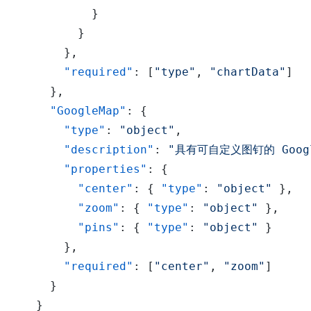
}
}
}
,
"required"
:
[
"type"
,
"chartData"
]
}
,
"GoogleMap"
:
{
"type"
:
"object"
,
"description"
:
"具有可自定义图钉的 Googl
"properties"
:
{
"center"
:
{
"type"
:
"object"
}
,
"zoom"
:
{
"type"
:
"object"
}
,
"pins"
:
{
"type"
:
"object"
}
}
,
"required"
:
[
"center"
,
"zoom"
]
}
}