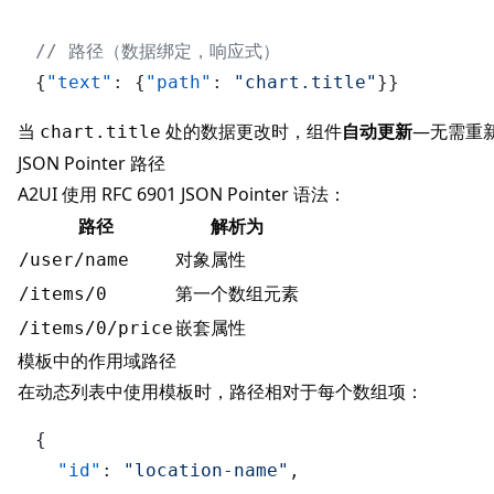
// 路径（数据绑定，响应式）
{
"text"
:
{
"path"
:
"chart.title"
}
}
当
处的数据更改时，组件
自动更新
—无需重
chart.title
JSON Pointer 路径
A2UI 使用
RFC 6901
JSON Pointer 语法：
路径
解析为
对象属性
/user/name
第一个数组元素
/items/0
嵌套属性
/items/0/price
模板中的作用域路径
在动态列表中使用模板时，路径相对于每个数组项：
{
"id"
:
"location-name"
,