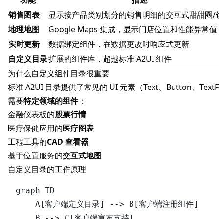
功能
描述
销售图表
显示按产品类别划分的销售明细的交互式甜甜圈/
地理地图
Google Maps 集成，显示门店位置和性能异常值
实时更新
数据绑定组件，在数据更改时响应式更新
自定义目录
扩展的组件库，超越标准 A2UI 组件
为什么自定义组件目录很重要
标准
A2UI
目录提供了常见的 UI 元素（Text、Button、Tex
需要
特定领域的组件
：
金融仪表板的
股票行情
医疗保健应用的
医疗图表
工程工具的
CAD 查看器
基于位置服务的
交互式地图
自定义目录的工作原理
graph TD

    A[客户端定义目录] --> B[客户端注册组件]

    B --> C[客户端宣布支持]
