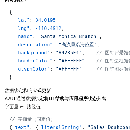
{
"lat"
:
34.0195
,
"lng"
:
-118.4912
,
"name"
:
"Santa Monica Branch"
,
"description"
:
"高流量沿海位置"
,
"background"
:
"#4285F4"
,
// 图钉背景颜
"borderColor"
:
"#FFFFFF"
,
// 图钉边框颜
"glyphColor"
:
"#FFFFFF"
// 图钉图标颜
}
数据绑定和响应式更新
A2UI
通过数据绑定将
UI 结构
与
应用程序状态
分离：
字面量 vs. 路径值
// 字面量（固定值）
{
"text"
:
{
"literalString"
:
"Sales Dashboa