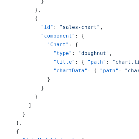
}
}
,
{
"id"
:
"sales-chart"
,
"component"
:
{
"Chart"
:
{
"type"
:
"doughnut"
,
"title"
:
{
"path"
:
"chart.t
"chartData"
:
{
"path"
:
"cha
}
}
}
]
}
}
,
{