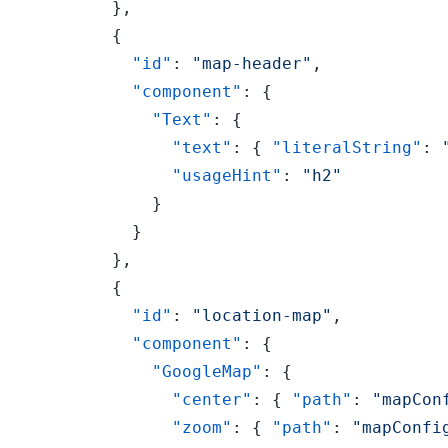
}
,
{
"id"
:
"map-header"
,
"component"
:
{
"Text"
:
{
"text"
:
{
"literalString"
:
"usageHint"
:
"h2"
}
}
}
,
{
"id"
:
"location-map"
,
"component"
:
{
"GoogleMap"
:
{
"center"
:
{
"path"
:
"mapCon
"zoom"
:
{
"path"
:
"mapConfi