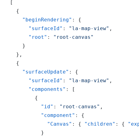
[
{
"beginRendering"
:
{
"surfaceId"
:
"la-map-view"
,
"root"
:
"root-canvas"
}
}
,
{
"surfaceUpdate"
:
{
"surfaceId"
:
"la-map-view"
,
"components"
:
[
{
"id"
:
"root-canvas"
,
"component"
:
{
"Canvas"
:
{
"children"
:
{
"ex
}