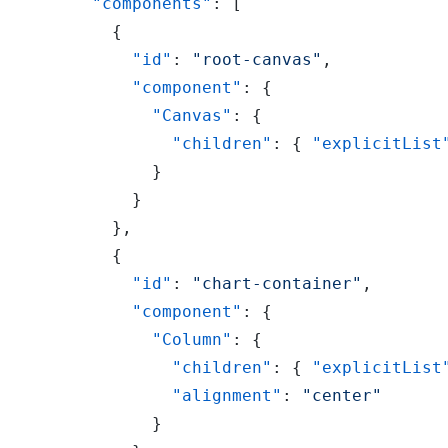
"components"
:
[
{
"id"
:
"root-canvas"
,
"component"
:
{
"Canvas"
:
{
"children"
:
{
"explicitList
}
}
}
,
{
"id"
:
"chart-container"
,
"component"
:
{
"Column"
:
{
"children"
:
{
"explicitList
"alignment"
:
"center"
}