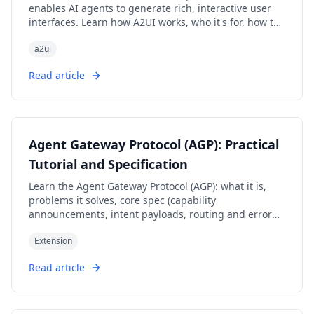
enables AI agents to generate rich, interactive user
interfaces. Learn how A2UI works, who it's for, how to
use it, and see real-world examples from Google Opal,
a2ui
Gemini Enterprise, and Flutter GenUI SDK.
Read article
Agent Gateway Protocol (AGP): Practical
Tutorial and Specification
Learn the Agent Gateway Protocol (AGP): what it is,
problems it solves, core spec (capability
announcements, intent payloads, routing and error
codes), routing algorithm, and how to run a working
Extension
simulation.
Read article