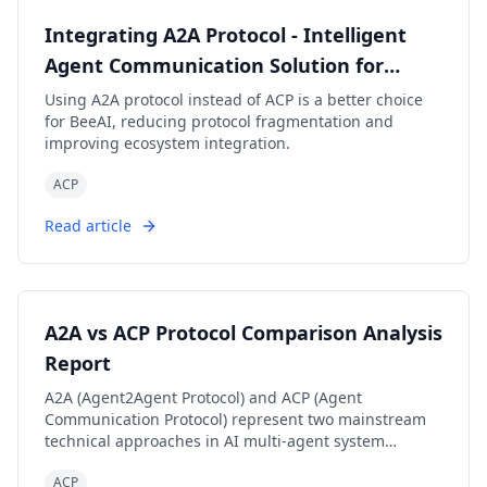
Integrating A2A Protocol - Intelligent
Agent Communication Solution for
BeeAI Framework
Using A2A protocol instead of ACP is a better choice
for BeeAI, reducing protocol fragmentation and
improving ecosystem integration.
ACP
Read article
A2A vs ACP Protocol Comparison Analysis
Report
A2A (Agent2Agent Protocol) and ACP (Agent
Communication Protocol) represent two mainstream
technical approaches in AI multi-agent system
communication: 'cross-platform interoperability' and
ACP
'local/edge autonomy' respectively. A2A, with its