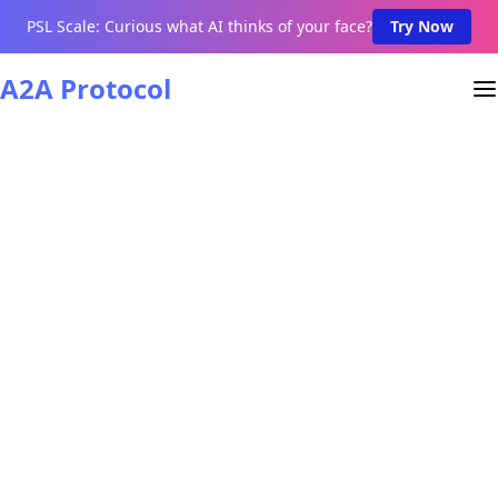
PSL Scale: Curious what AI thinks of your face?
Try Now
A2A Protocol