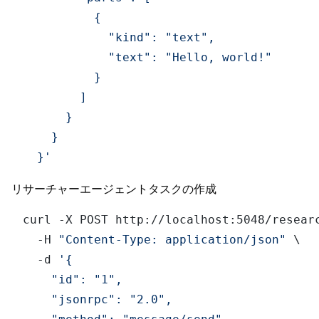
          {

            "kind": "text",

            "text": "Hello, world!"

          }

        ]

      }

    }

  }'
リサーチャーエージェントタスクの作成
curl -X POST http://localhost:5048/researc
  -H 
"Content-Type: application/json"
 \

  -d 
'{

    "id": "1",

    "jsonrpc": "2.0",
