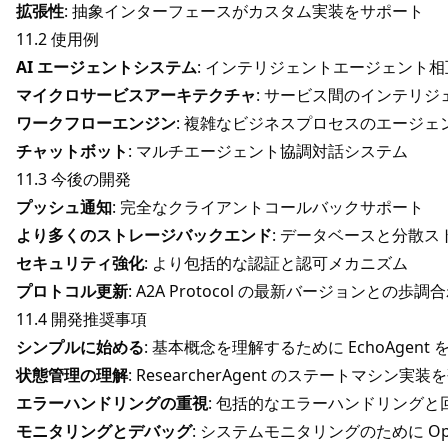
拡張性
: 抽象インターフェースがカスタム実装をサポート
11.2 使用例
AI エージェントシステム
: インテリジェントエージェント
マイクロサービスアーキテクチャ
: サービス間のインテリジ
ワークフローエンジン
: 複雑なビジネスプロセスのエージェ
チャットボット
: マルチエージェント協調対話システム
11.3 今後の開発
プッシュ通知
: 完全なクライアントコールバックサポート
より多くのストレージバックエンド
: データベースと分散
セキュリティ強化
: より包括的な認証と認可メカニズム
プロトコル更新
: A2A Protocol の最新バージョンとの歩調
11.4 開発推奨事項
シンプルに始める
: 基本概念を理解するために EchoAgent 
状態管理の理解
: ResearcherAgent のステートマシン実装
エラーハンドリングの重視
: 包括的なエラーハンドリング
モニタリングとデバッグ
: システムモニタリングのために Open