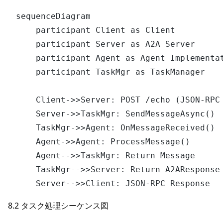
sequenceDiagram

    participant Client as Client

    participant Server as A2A Server

    participant Agent as Agent Implementat
    participant TaskMgr as TaskManager

    Client->>Server: POST /echo (JSON-RPC 
    Server->>TaskMgr: SendMessageAsync()

    TaskMgr->>Agent: OnMessageReceived()

    Agent->>Agent: ProcessMessage()

    Agent-->>TaskMgr: Return Message

    TaskMgr-->>Server: Return A2AResponse

8.2 タスク処理シーケンス図