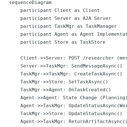
sequenceDiagram

    participant Client as Client

    participant Server as A2A Server

    participant TaskMgr as TaskManager

    participant Agent as Agent Implementat
    participant Store as TaskStore

    Client->>Server: POST /researcher (mes
    Server->>TaskMgr: SendMessageAsync()

    TaskMgr->>TaskMgr: CreateTaskAsync()

    TaskMgr->>Store: SetTaskAsync()

    TaskMgr->>Agent: OnTaskCreated()

    Agent->>Agent: State Change (Planning)
    Agent->>TaskMgr: UpdateStatusAsync(Wor
    TaskMgr->>Store: UpdateStatusAsync()

    Agent->>TaskMgr: ReturnArtifactAsync()