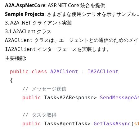
A2A.AspNetCore
: ASP.NET Core 統合を提供
Sample Projects
: さまざまな使用シナリオを示すサンプル
3. A2A .NET クライアント実装
3.1 A2AClient クラス
クラスは、エージェントとの通信のためのメイ
A2AClient
インターフェースを実装します。
IA2AClient
主要機能:
public
class
A2AClient
 : 
IA2AClient
{

// メッセージ送信
public
 Task<A2AResponse> 
SendMessageA
// タスク取得
public
 Task<AgentTask> 
GetTaskAsync
(
s