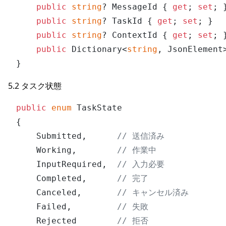
public
string
? MessageId { 
get
; 
set
; 
public
string
? TaskId { 
get
; 
set
; }  
public
string
? ContextId { 
get
; 
set
; 
public
 Dictionary<
string
, JsonElement
5.2 タスク状態
public
enum
 TaskState

{

    Submitted,      
// 送信済み
    Working,        
// 作業中
    InputRequired,  
// 入力必要
    Completed,      
// 完了
    Canceled,       
// キャンセル済み
    Failed,         
// 失敗
    Rejected        
// 拒否