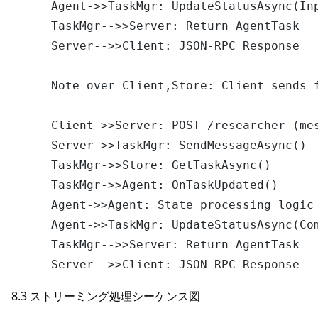
    Agent->>TaskMgr: UpdateStatusAsync(Inp
    TaskMgr-->>Server: Return AgentTask

    Server-->>Client: JSON-RPC Response

    Note over Client,Store: Client sends f
    Client->>Server: POST /researcher (mes
    Server->>TaskMgr: SendMessageAsync()

    TaskMgr->>Store: GetTaskAsync()

    TaskMgr->>Agent: OnTaskUpdated()

    Agent->>Agent: State processing logic

    Agent->>TaskMgr: UpdateStatusAsync(Com
    TaskMgr-->>Server: Return AgentTask

8.3 ストリーミング処理シーケンス図