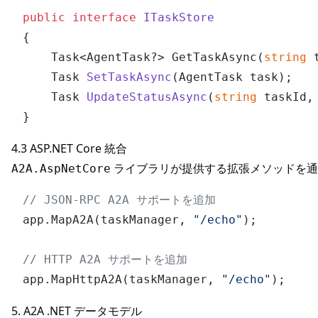
public
interface
ITaskStore
{

    Task<AgentTask?> GetTaskAsync(
string
 
Task 
SetTaskAsync
(
AgentTask task
)
;

Task 
UpdateStatusAsync
(
string
 taskId,
4.3 ASP.NET Core 統合
ライブラリが提供する拡張メソッドを通
A2A.AspNetCore
// JSON-RPC A2A サポートを追加
app.MapA2A(taskManager, 
"/echo"
);

// HTTP A2A サポートを追加
app.MapHttpA2A(taskManager, 
"/echo"
5. A2A .NET データモデル