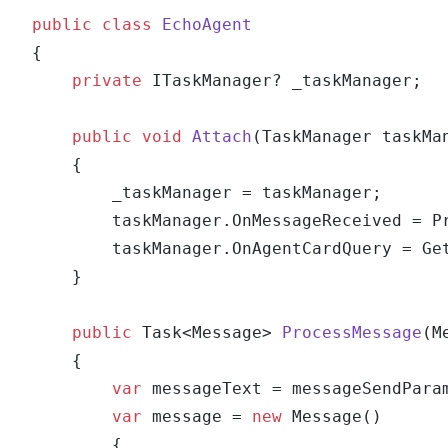
public
class
EchoAgent
{

private
 ITaskManager? _taskManager;

public
void
Attach
(
TaskManager taskMa
    {

        _taskManager = taskManager;

        taskManager.OnMessageReceived = Pr
        taskManager.OnAgentCardQuery = Get
    }

public
 Task<Message> 
ProcessMessage
(
M
    {

var
 messageText = messageSendPara
var
 message = 
new
 Message()

        {
