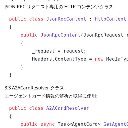
JSON-RPC リクエスト専用の HTTP コンテンツクラス:
public
class
JsonRpcContent
 : 
HttpContent
{

public
JsonRpcContent
(
JsonRpcRequest 
    {

        _request = request;

        Headers.ContentType = 
new
 MediaTy
    }

3.3 A2ACardResolver クラス
エージェントカード情報の解析と取得に使用:
public
class
A2ACardResolver
{

public
async
 Task<AgentCard> 
GetAgent