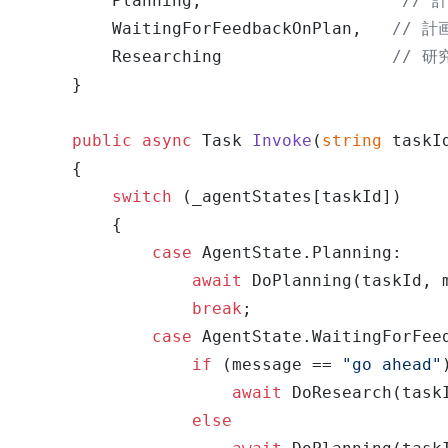
        Planning,                    
// 
        WaitingForFeedbackOnPlan,   
// 
        Researching                 
// 研
    }

public
async
 Task 
Invoke
(
string
 taskI
    {

switch
 (_agentStates[taskId])

        {

case
 AgentState.Planning:

await
 DoPlanning(taskId, m
break
;

case
 AgentState.WaitingForFeed
if
 (message == 
"go ahead"
)
await
 DoResearch(taskI
else