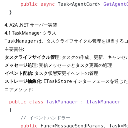
public
async
 Task<AgentCard> 
GetAgent
4. A2A .NET サーバー実装
4.1 TaskManager クラス
は、タスクライフサイクル管理を担当する
TaskManager
主要責任:
タスクライフサイクル管理
: タスクの作成、更新、キャンセ
メッセージ処理
: 受信メッセージとタスク更新の処理
イベント配信
: タスク状態変更イベントの管理
ストレージ抽象化
:
インターフェースを通じた
ITaskStore
コアメソッド:
public
class
TaskManager
 : 
ITaskManager
{

// イベントハンドラー
public
 Func<MessageSendParams, Task<M