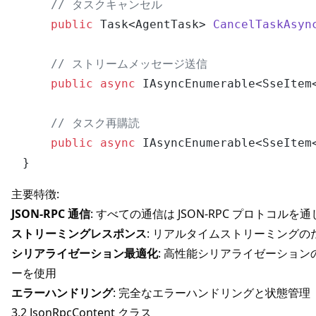
// タスクキャンセル
public
 Task<AgentTask> 
CancelTaskAsyn
// ストリームメッセージ送信
public
async
 IAsyncEnumerable<SseItem
// タスク再購読
public
async
 IAsyncEnumerable<SseItem
主要特徴:
JSON-RPC 通信
: すべての通信は JSON-RPC プロトコルを
ストリーミングレスポンス
: リアルタイムストリーミングのための S
シリアライゼーション最適化
: 高性能シリアライゼーションのため
ーを使用
エラーハンドリング
: 完全なエラーハンドリングと状態管理
3.2 JsonRpcContent クラス