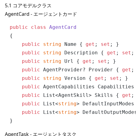
5.1 コアモデルクラス
AgentCard - エージェントカード
public
class
AgentCard
{

public
string
 Name { 
get
; 
set
; }     
public
string
 Description { 
get
; 
set
;
public
string
 Url { 
get
; 
set
; }      
public
 AgentProvider? Provider { 
get
;
public
string
 Version { 
get
; 
set
; }  
public
 AgentCapabilities Capabilities
public
 List<AgentSkill> Skills { 
get
;
public
 List<
string
> DefaultInputModes
public
 List<
string
> DefaultOutputMode
AgentTask - エージェントタスク