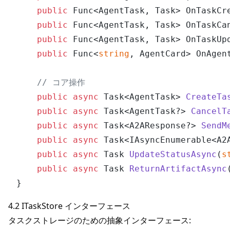
public
 Func<AgentTask, Task> OnTaskCr
public
 Func<AgentTask, Task> OnTaskCa
public
 Func<AgentTask, Task> OnTaskUp
public
 Func<
string
, AgentCard> OnAgen
// コア操作
public
async
 Task<AgentTask> 
CreateTa
public
async
 Task<AgentTask?> 
CancelT
public
async
 Task<A2AResponse?> 
SendM
public
async
 Task<IAsyncEnumerable<A2
public
async
 Task 
UpdateStatusAsync
(
s
public
async
 Task 
ReturnArtifactAsync
4.2 ITaskStore インターフェース
タスクストレージのための抽象インターフェース: