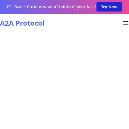
PSL Scale: Curious what AI thinks of your face?
Try Now
A2A Protocol