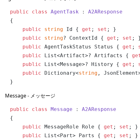
public
class
AgentTask
 : 
A2AResponse
{

public
string
 Id { 
get
; 
set
; }       
public
string
? ContextId { 
get
; 
set
; 
public
 AgentTaskStatus Status { 
get
; 
public
 List<Artifact>? Artifacts { 
ge
public
 List<Message>? History { 
get
; 
public
 Dictionary<
string
, JsonElement
Message - メッセージ
public
class
Message
 : 
A2AResponse
{

public
 MessageRole Role { 
get
; 
set
; }
public
 List<Part> Parts { 
get
; 
set
; }