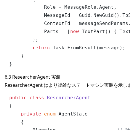
            Role = MessageRole.Agent,

            MessageId = Guid.NewGuid().ToS
            ContextId = messageSendParams.
            Parts = [
new
 TextPart() { Tex
        };

return
 Task.FromResult(message);

    }

6.3 ResearcherAgent 実装
ResearcherAgent はより複雑なステートマシン実装を示し
public
class
ResearcherAgent
{

private
enum
 AgentState

    {
