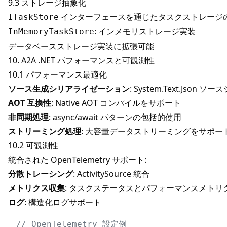
9.3 ストレージ抽象化
インターフェースを通じたタスクストレージの
ITaskStore
: インメモリストレージ実装
InMemoryTaskStore
データベースストレージ実装に拡張可能
10. A2A .NET パフォーマンスと可観測性
10.1 パフォーマンス最適化
ソース生成シリアライゼーション
: System.Text.Jso
AOT 互換性
: Native AOT コンパイルをサポート
非同期処理
: async/await パターンの包括的使用
ストリーミング処理
: 大容量データストリーミングをサポー
10.2 可観測性
統合された OpenTelemetry サポート:
分散トレーシング
: ActivitySource 統合
メトリクス収集
: タスクステータスとパフォーマンスメトリ
ログ
: 構造化ログサポート
// OpenTelemetry 設定例