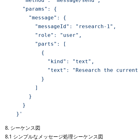
    "method": "message/send",

    "params": {

      "message": {

        "messageId": "research-1",

        "role": "user",

        "parts": [

          {

            "kind": "text",

            "text": "Research the current 
          }

        ]

      }

    }

  }'
8. シーケンス図
8.1 シンプルなメッセージ処理シーケンス図