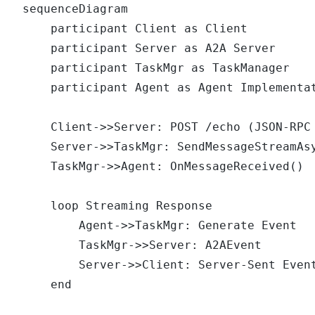
sequenceDiagram

    participant Client as Client

    participant Server as A2A Server

    participant TaskMgr as TaskManager

    participant Agent as Agent Implementat
    Client->>Server: POST /echo (JSON-RPC 
    Server->>TaskMgr: SendMessageStreamAsy
    TaskMgr->>Agent: OnMessageReceived()

    loop Streaming Response

        Agent->>TaskMgr: Generate Event

        TaskMgr->>Server: A2AEvent

        Server->>Client: Server-Sent Event
    end
