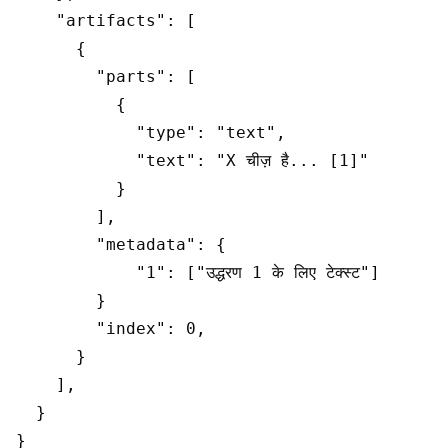
    "artifacts": [

      {

        "parts": [

          {

            "type": "text",

            "text": "X चीज़ है... [1]"

          }

        ],

        "metadata": {

            "1": ["उद्धरण 1 के लिए टेक्स्ट"]

        }

        "index": 0,

      }

    ],

  }
