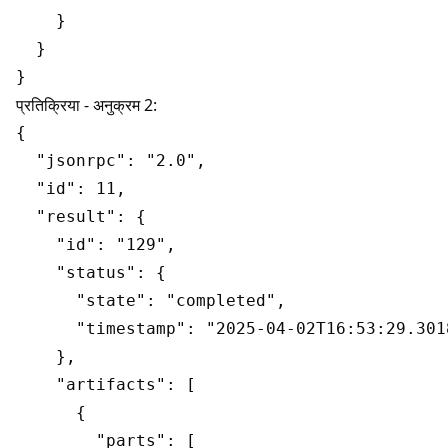
    }

  }

प्रतिक्रिया - अनुक्रम 2:
{

  "jsonrpc": "2.0",

  "id": 11,

  "result": {

    "id": "129",

    "status": {

      "state": "completed",

      "timestamp": "2025-04-02T16:53:29.3018
    },

    "artifacts": [

      {

        "parts": [
