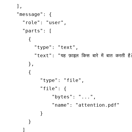
    ],

    "message": {

      "role": "user",

      "parts": [

        {

          "type": "text",

          "text": "यह फ़ाइल किस बारे में बात करती है?
        },

        {

            "type": "file",

            "file": {

                "bytes": "...",

                "name": "attention.pdf"

            }

        }

      ]
