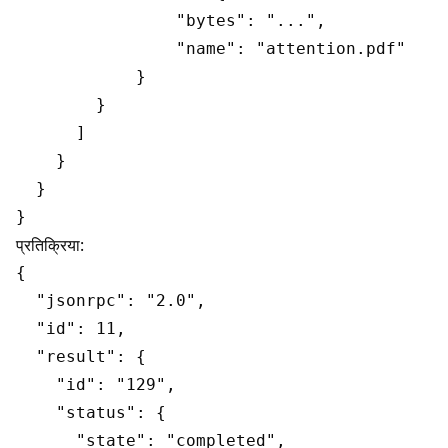
                "bytes": "...",

                "name": "attention.pdf"

            }

        }

      ]

    }

  }

प्रतिक्रिया:
{

  "jsonrpc": "2.0",

  "id": 11,

  "result": {

    "id": "129",

    "status": {

      "state": "completed",
