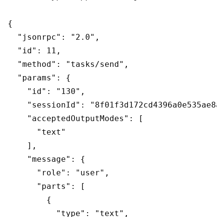
{

  "jsonrpc": "2.0",

  "id": 11,

  "method": "tasks/send",

  "params": {

    "id": "130",

    "sessionId": "8f01f3d172cd4396a0e535ae8a
    "acceptedOutputModes": [

      "text"

    ],

    "message": {

      "role": "user",

      "parts": [

        {

          "type": "text",
