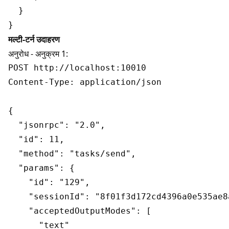
  }

मल्टी-टर्न उदाहरण
अनुरोध - अनुक्रम 1:
POST http://localhost:10010

Content-Type: application/json

{

  "jsonrpc": "2.0",

  "id": 11,

  "method": "tasks/send",

  "params": {

    "id": "129",

    "sessionId": "8f01f3d172cd4396a0e535ae8a
    "acceptedOutputModes": [

      "text"
