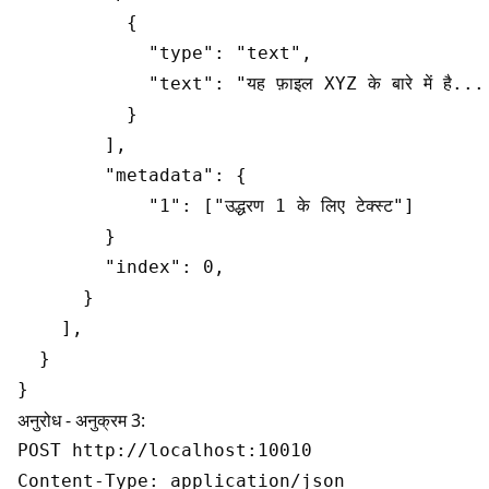
          {

            "type": "text",

            "text": "यह फ़ाइल XYZ के बारे में है...
          }

        ],

        "metadata": {

            "1": ["उद्धरण 1 के लिए टेक्स्ट"]

        }

        "index": 0,

      }

    ],

  }

अनुरोध - अनुक्रम 3:
POST http://localhost:10010

Content-Type: application/json
