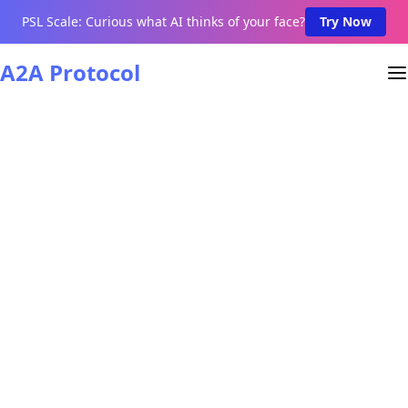
PSL Scale: Curious what AI thinks of your face?
Try Now
A2A Protocol