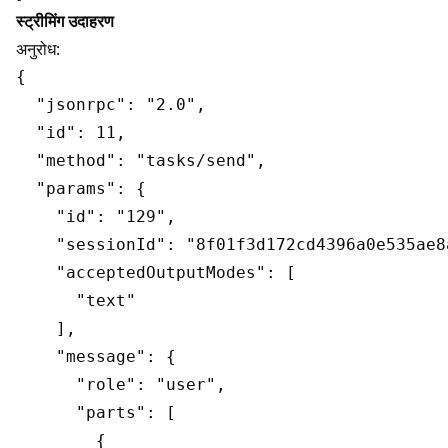
स्ट्रीमिंग उदाहरण
अनुरोध:
{

  "jsonrpc": "2.0",

  "id": 11,

  "method": "tasks/send",

  "params": {

    "id": "129",

    "sessionId": "8f01f3d172cd4396a0e535ae8a
    "acceptedOutputModes": [

      "text"

    ],

    "message": {

      "role": "user",

      "parts": [

        {
