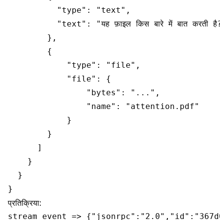
          "type": "text",

          "text": "यह फ़ाइल किस बारे में बात करती है?
        },

        {

            "type": "file",

            "file": {

                "bytes": "...",

                "name": "attention.pdf"

            }

        }

      ]

    }

  }

प्रतिक्रिया:
stream event => {"jsonrpc":"2.0","id":"367d0