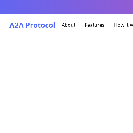
A2A Protocol
About
Features
How it 