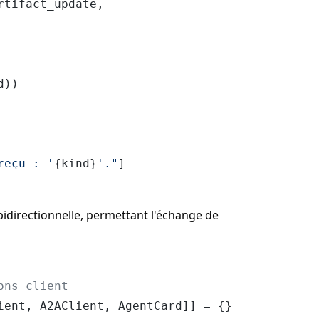
rtifact_update,

))

reçu : '
{kind}
'."
bidirectionnelle, permettant l'échange de
ons client
ient, A2AClient, AgentCard]] = {}
