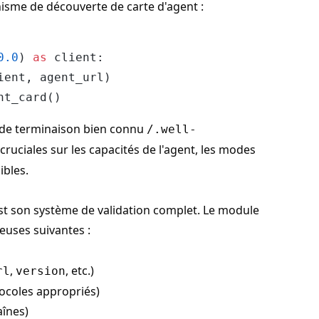
sme de découverte de carte d'agent :
0.0
) 
as
 client:

ent, agent_url)

t de terminaison bien connu
/.well-
ruciales sur les capacités de l'agent, les modes
ibles.
 est son système de validation complet. Le module
euses suivantes :
,
, etc.)
rl
version
ocoles appropriés)
aînes)