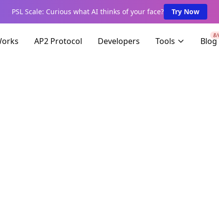
PSL Scale: Curious what AI thinks of your face?
Try Now
8/
Works
AP2 Protocol
Developers
Tools
Blog