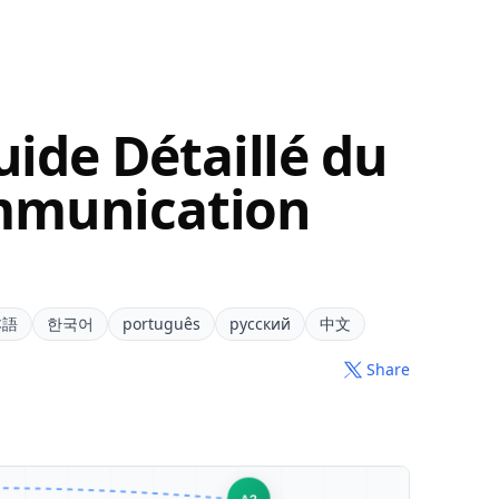
uide Détaillé du
mmunication
本語
한국어
português
русский
中文
Share