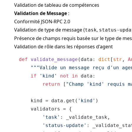
Validation de tableau de compétences
Validation de Message
:
Conformité JSON-RPC 2.0
Validation de type de message (
,
task
status-upda
Présence de champs requis basée sur le type de me
Validation de rôle dans les réponses d'agent
def
validate_message
(
data: 
dict
[
str
, 
A
"""Valide un message reçu d'un age
if
'kind'
not
in
 data:

return
 [
"Champ 'kind' requis m
    kind = data.get(
'kind'
)

    validators = {

'task'
: _validate_task,

'status-update'
: _validate_sta