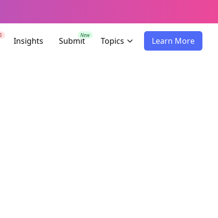
6
New
Insights
Submit
Topics
Learn More