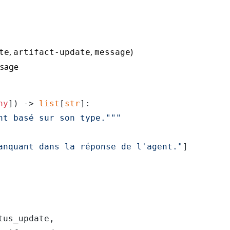
,
,
)
te
artifact-update
message
ssage
ny
]
) -> 
list
[
str
]:

nt basé sur son type."""
anquant dans la réponse de l'agent."
]

tus_update,
