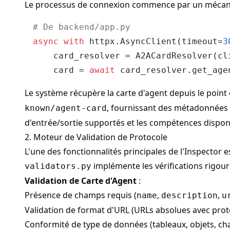
Le processus de connexion commence par un mécani
# De backend/app.py
async
with
 httpx.AsyncClient(timeout=
3
    card_resolver = A2ACardResolver(cli
    card = 
await
Le système récupère la carte d'agent depuis le poin
, fournissant des métadonnées c
known/agent-card
d'entrée/sortie supportés et les compétences dispon
2. Moteur de Validation de Protocole
L'une des fonctionnalités principales de l'Inspector
implémente les vérifications rigour
validators.py
Validation de Carte d'Agent
:
Présence de champs requis (
,
,
name
description
u
Validation de format d'URL (URLs absolues avec prot
Conformité de type de données (tableaux, objets, ch