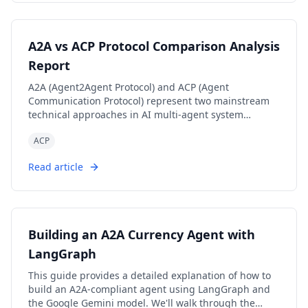
A2A vs ACP Protocol Comparison Analysis
Report
A2A (Agent2Agent Protocol) and ACP (Agent
Communication Protocol) represent two mainstream
technical approaches in AI multi-agent system
communication: 'cross-platform interoperability' and
ACP
'local/edge autonomy' respectively. A2A, with its
powerful cross-vendor interconnection capabilities
Read article
and rich task collaboration mechanisms, has become
the preferred choice for cloud-based and distributed
multi-agent scenarios; while ACP, with its low-latency,
local-first, cloud-independent characteristics, is
suitable for privacy-sensitive, bandwidth-constrained,
Building an A2A Currency Agent with
or edge computing environments. Both protocols
have their own focus in protocol design, ecosystem
LangGraph
construction, and standardization governance, and
This guide provides a detailed explanation of how to
are expected to further converge in openness in the
build an A2A-compliant agent using LangGraph and
future. Developers are advised to choose the most
the Google Gemini model. We'll walk through the
suitable protocol stack based on actual business