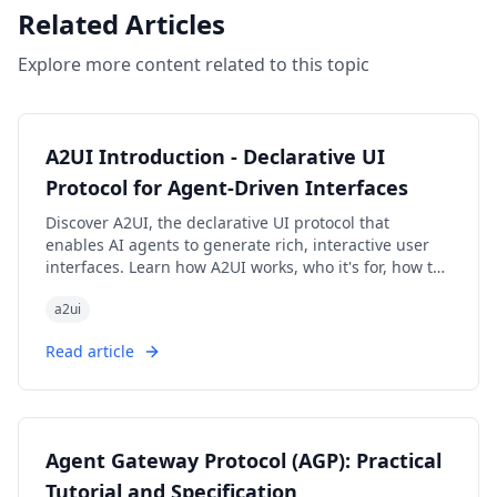
Related Articles
Explore more content related to this topic
A2UI Introduction - Declarative UI
Protocol for Agent-Driven Interfaces
Discover A2UI, the declarative UI protocol that
enables AI agents to generate rich, interactive user
interfaces. Learn how A2UI works, who it's for, how to
use it, and see real-world examples from Google Opal,
a2ui
Gemini Enterprise, and Flutter GenUI SDK.
Read article
Agent Gateway Protocol (AGP): Practical
Tutorial and Specification