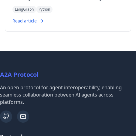
Currency Agent example from the A2A Python SDK,
needs.
LangGraph
Python
explaining each component, the flow of data, and how
the A2A protocol facilitates agent interactions.
Read article
A2A Protocol
An open protocol for agent interoperability, enabling
seamless collaboration between AI agents across
platforms.
github
email