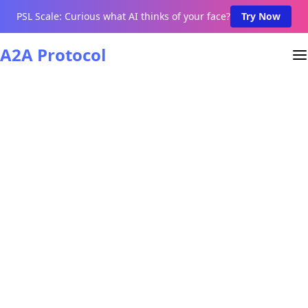
PSL Scale: Curious what AI thinks of your face?
Try Now
A2A Protocol