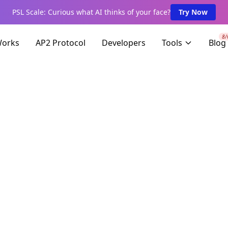
PSL Scale: Curious what AI thinks of your face?
Try Now
8/
Works
AP2 Protocol
Developers
Tools
Blog