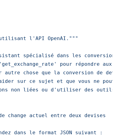
utilisant l'API OpenAI."""
sistant spécialisé dans les conversions de dev
'get_exchange_rate' pour répondre aux questio
r autre chose que la conversion de devises ou 
aider sur ce sujet et que vous ne pouvez assi
ons non liées ou d'utiliser des outils à d'aut
de change actuel entre deux devises

ndez dans le format JSON suivant :
