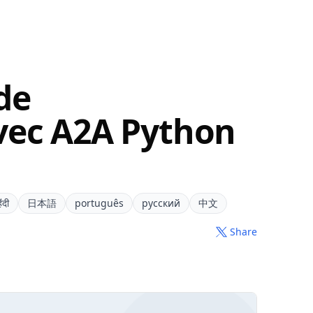
de
vec A2A Python
िंदी
日本語
português
русский
中文
Share