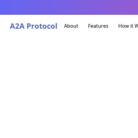
A2A Protocol
About
Features
How it 