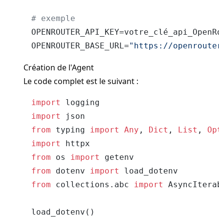
# exemple
OPENROUTER_API_KEY=votre_clé_api_OpenRo
OPENROUTER_BASE_URL=
"https://openroute
Création de l'Agent
Le code complet est le suivant :
import
import
from
 typing 
import
Any
, 
Dict
, 
List
, 
Op
import
from
 os 
import
from
 dotenv 
import
from
 collections.abc 
import
 AsyncIterab
load_dotenv()
