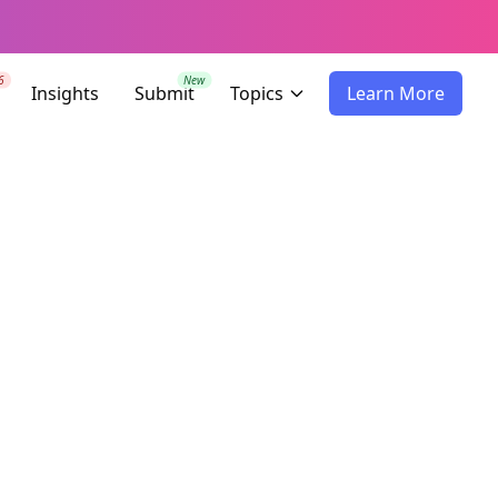
6
New
Insights
Submit
Topics
Learn More