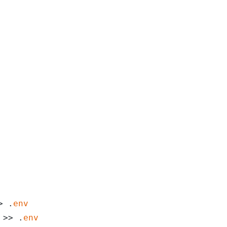
> .
env
 >> .
env