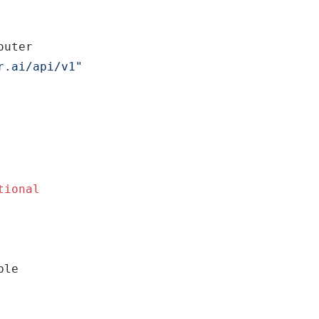
uter

r.ai/api/v1"
tional
le
